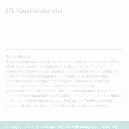
Genderhinweis:
Gleichbehandlung und Gleichberechtigung sind uns überaus wichtig! Im
Sinne einer besseren Lesbarkeit der Texte wählen wir für unsere
Kommunikationskanäle jedoch entweder die männliche oder weibliche
Form von personenbezogenen Hauptwörtern. Dies impliziert aber
keinesfalls eine Benachteiligung des jeweils anderen Geschlechts,
sondern ist im Sinne der sprachlichen Vereinfachung als
geschlechtsneutral zu verstehen. Alle Menschen mögen sich von den
Inhalten unserer Informationskanäle gleichermaßen angesprochen fühlen.
Im Sinne der Gender Mainstreaming-Strategie der Bundesregierung
vertreten wir ausdrücklich eine Politik der gleichstellungssensiblen
Informationsvermittlung.
© Copyright 2026 ETL concept GmbH Steuerberatungsgesellschaft. Alle