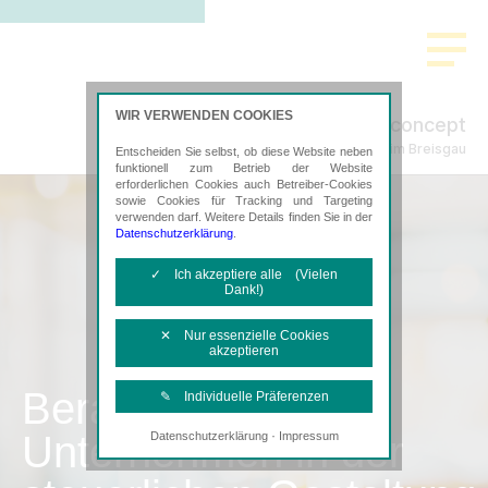
WIR VERWENDEN COOKIES
concept
Steuerberatung in Freiburg im Breisgau
Entscheiden Sie selbst, ob diese Website neben
funktionell zum Betrieb der Website
erforderlichen Cookies auch Betreiber-Cookies
sowie Cookies für Tracking und Targeting
verwenden darf. Weitere Details finden Sie in der
Datenschutzerklärung
.
✓ Ich akzeptiere alle (Vielen
Dank!)
✕ Nur essenzielle Cookies
akzeptieren
Beratung von
✎ Individuelle Präferenzen
Unternehmen in der
·
Datenschutzerklärung
Impressum
Notwendige Cookies
Diese Cookies sind erforderlich, um die
grundlegende Funktionalität der Website