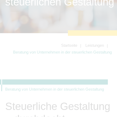
steuerlichen Gestaltung
zu sichern.
Tracking- und Targeting-Cookies
Diese Cookies sind erforderlich, um
unsere Website auf Ihre Bedürfnisse hin
zu optimieren. Hierzu gehört eine
bedarfsgerechte Gestaltung und
fortlaufende Verbesserung unseres
Angebotes einschließlich der
Verknüpfung zu Social-Media-
Angeboten von z.B. Facebook und
Startseite
Leistungen
LinkedIn.
Beratung von Unternehmen in der steuerlichen Gestaltung
Betreibercookies
Diese Cookies sind erforderlich, um z.B.
Google Maps zu nutzen oder
eingebettete Videos abspielen zu
können.
Beratung von Unternehmen in der steuerlichen Gestaltung
Steuerliche Gestaltung