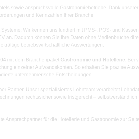
els sowie anspruchsvolle Gastronomiebetriebe. Dank unserer 
sforderungen und Kennzahlen Ihrer Branche.
hrer Systeme: Wir kennen uns fundiert mit PMS-, POS- und Kasse
TEV an. Dadurch können Sie Ihre Daten ohne Medienbrüche direkt
kräftige betriebswirtschaftliche Auswertungen.
04
mit dem Branchenpaket
Gastronomie und Hotellerie
. Bei
uchung einzelner Aufwandskonten. So erhalten Sie präzise Ausw
undierte unternehmerische Entscheidungen.
her Partner. Unser spezialisiertes Lohnteam verarbeitet Lohnda
rechnungen rechtssicher sowie fristgerecht – selbstverständlic
te Ansprechpartner für die Hotellerie und Gastronomie zur Seite