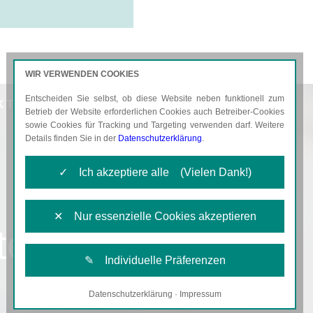
WIR VERWENDEN COOKIES
Entscheiden Sie selbst, ob diese Website neben funktionell zum
KTUELLES
KARRIERE
Betrieb der Website erforderlichen Cookies auch Betreiber-Cookies
sowie Cookies für Tracking und Targeting verwenden darf. Weitere
Details finden Sie in der
Datenschutzerklärung
.
✓ Ich akzeptiere alle (Vielen Dank!)
✕ Nur essenzielle Cookies akzeptieren
ellerie und
✎ Individuelle Präferenzen
Datenschutzerklärung
·
Impressum
Notwendige Cookies