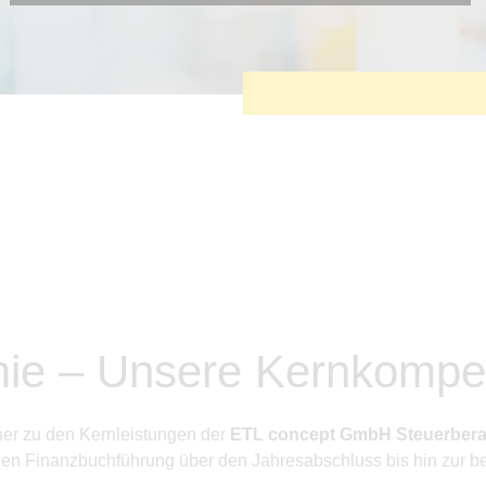
Diese Cookies sind erforderlich, um die grundlegende
Funktionalität der Website zu sichern.
Tracking- und Targeting-Cookies
Diese Cookies sind erforderlich, um unsere Website auf Ihre
Bedürfnisse hin zu optimieren. Hierzu gehört eine
bedarfsgerechte Gestaltung und fortlaufende Verbesserung
unseres Angebotes einschließlich der Verknüpfung zu
Social-Media-Angeboten von z.B. Facebook und LinkedIn.
Betreibercookies
Diese Cookies sind erforderlich, um z.B. Google Maps zu
nutzen oder eingebettete Videos abspielen zu können.
omie – Unsere Kernkompe
her zu den Kernleistungen der
ETL concept GmbH Steuerbera
hen Finanzbuchführung über den Jahresabschluss bis hin zur be