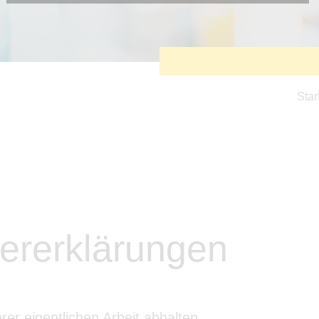
Diese Cookies sind erforderlich, um die grundlegende
Funktionalität der Website zu sichern.
Tracking- und Targeting-Cookies
Diese Cookies sind erforderlich, um unsere Website auf Ihre
Bedürfnisse hin zu optimieren. Hierzu gehört eine
bedarfsgerechte Gestaltung und fortlaufende Verbesserung
unseres Angebotes einschließlich der Verknüpfung zu
Star
Social-Media-Angeboten von z.B. Facebook und LinkedIn.
Betreibercookies
Diese Cookies sind erforderlich, um z.B. Google Maps zu
nutzen oder eingebettete Videos abspielen zu können.
ererklärungen
rer eigentlichen Arbeit abhalten.