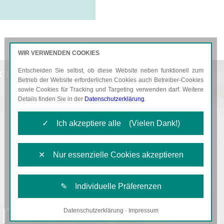
WIR VERWENDEN COOKIES
Entscheiden Sie selbst, ob diese Website neben funktionell zum
KTUELLES
KARRIERE
Betrieb der Website erforderlichen Cookies auch Betreiber-Cookies
sowie Cookies für Tracking und Targeting verwenden darf. Weitere
Details finden Sie in der
Datenschutzerklärung
.
✓ Ich akzeptiere alle (Vielen Dank!)
✕ Nur essenzielle Cookies akzeptieren
✎ Individuelle Präferenzen
en
Datenschutzerklärung
·
Impressum
Notwendige Cookies