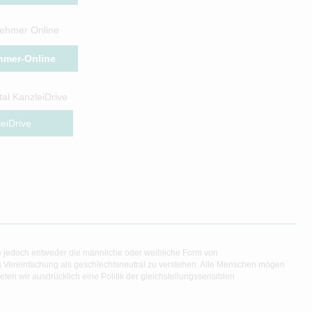
ehmer Online
hmer-Online
al KanzleiDrive
eiDrive
e jedoch entweder die männliche oder weibliche Form von
en Vereinfachung als geschlechtsneutral zu verstehen. Alle Menschen mögen
en wir ausdrücklich eine Politik der gleichstellungssensiblen