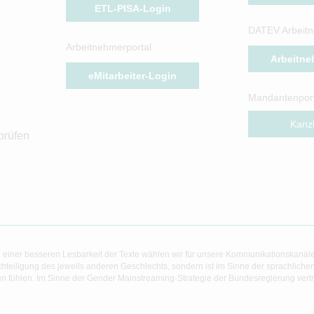
ETL-PISA-Login
DATEV Arbeitn
Arbeitnehmerportal
Arbeitne
eMitarbeiter-Login
Mandantenport
Kanzl
prüfen
 einer besseren Lesbarkeit der Texte wählen wir für unsere Kommunikationskanäl
hteiligung des jeweils anderen Geschlechts, sondern ist im Sinne der sprachlich
 fühlen. Im Sinne der Gender Mainstreaming-Strategie der Bundesregierung vertret