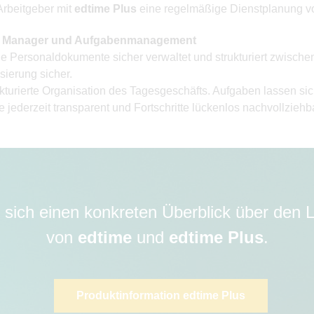
Arbeitgeber mit
edtime Plus
eine regelmäßige Dienstplanung 
en Manager und Aufgabenmanagement
Personaldokumente sicher verwaltet und strukturiert zwischen
isierung sicher.
rierte Organisation des Tagesgeschäfts. Aufgaben lassen sich 
e jederzeit transparent und Fortschritte lückenlos nachvollzieh
 sich einen konkreten Überblick über den
von
edtime
und
edtime Plus
.
Produktinformation edtime Plus