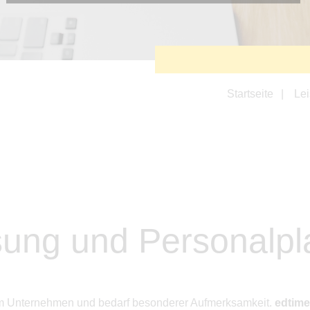
Diese Cookies sind erforderlich, um die grundlegende
Funktionalität der Website zu sichern.
Tracking- und Targeting-Cookies
Diese Cookies sind erforderlich, um unsere Website auf Ihre
Bedürfnisse hin zu optimieren. Hierzu gehört eine
bedarfsgerechte Gestaltung und fortlaufende Verbesserung
unseres Angebotes einschließlich der Verknüpfung zu
Startseite
Le
Social-Media-Angeboten von z.B. Facebook und LinkedIn.
Betreibercookies
Diese Cookies sind erforderlich, um z.B. Google Maps zu
nutzen oder eingebettete Videos abspielen zu können.
ssung und Personalp
edem Unternehmen und bedarf besonderer Aufmerksamkeit.
edtime