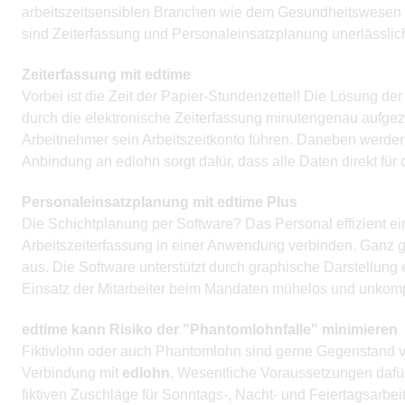
arbeitszeitsensiblen Branchen wie dem Gesundheitswesen (Ä
sind Zeiterfassung und Personaleinsatzplanung unerlässlic
Zeiterfassung mit edtime
Vorbei ist die Zeit der Papier-Stundenzettel! Die Lösung de
durch die elektronische Zeiterfassung minutengenau aufgez
Arbeitnehmer sein Arbeitszeitkonto führen. Daneben werden F
Anbindung an edlohn sorgt dafür, dass alle Daten direkt für
Personaleinsatzplanung mit edtime Plus
Die Schichtplanung per Software? Das Personal effizient e
Arbeitszeiterfassung in einer Anwendung verbinden. Ganz g
aus. Die Software unterstützt durch graphische Darstellung 
Einsatz der Mitarbeiter beim Mandaten mühelos und unkomp
edtime kann Risiko der "Phantomlohnfalle" minimieren
Fiktivlohn oder auch Phantomlohn sind gerne Gegenstand v
Verbindung mit
edlohn
. Wesentliche Voraussetzungen dafür
fiktiven Zuschläge für Sonntags-, Nacht- und Feiertagsarbe