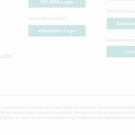
ETL-PISA-Login
DATEV Arbeitn
Arbeitnehmerportal
Arbeitne
eMitarbeiter-Login
Mandantenport
Kanzl
prüfen
 einer besseren Lesbarkeit der Texte wählen wir für unsere Kommunikationskanäl
hteiligung des jeweils anderen Geschlechts, sondern ist im Sinne der sprachlich
 fühlen. Im Sinne der Gender Mainstreaming-Strategie der Bundesregierung vertret