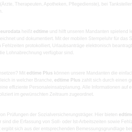
rzte, Therapeuten, Apotheken, Pflegedienste), bei Tankstellen
h.
r
eurodata
heißt
edtime
und hilft unseren Mandanten spielend le
eichnet und dokumentiert. Mit der mobilen Stempeluhr für das 
ehlzeiten protokolliert, Urlaubsanträge elektronisch beantragt
 die Lohnabrechnung verfügbar sind.
insetzen? Mit
edtime Plus
können unsere Mandanten die einfache
leich in welcher Branche,
edtime Plus
zahlt sich durch einen g
eine effiziente Personaleinsatzplanung. Alle Informationen auf 
liziert im gewünschten Zeitraum zugeordnet.
on Prüfungen der Sozialversicherungsträger. Hier bieten
edtim
 sind die Erfassung von Soll- oder Ist-Arbeitszeiten sowie Feh
it ergibt sich aus der entsprechenden Bemessungsgrundlage bei 