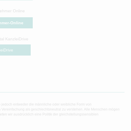
ehmer Online
hmer-Online
al KanzleiDrive
eiDrive
e jedoch entweder die männliche oder weibliche Form von
en Vereinfachung als geschlechtsneutral zu verstehen. Alle Menschen mögen
en wir ausdrücklich eine Politik der gleichstellungssensiblen